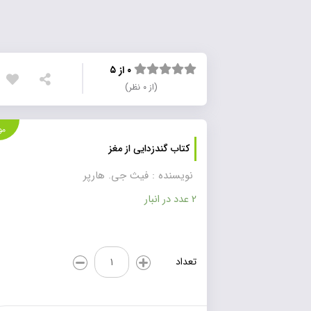
۰ از ۵
(از ۰ نظر)
موجود
کتاب گندزدایی از مغز
نویسنده : فیث جی. هارپر
2 عدد در انبار
کتاب
تعداد
گندزدایی
از
مغز