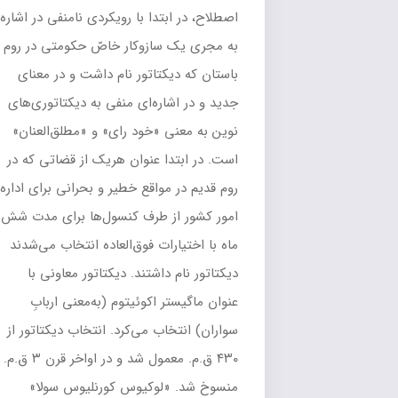
اصطلاح، در ابتدا با رویکردی نامنفی در اشاره
به مجری یک سازوکار خاصّ حکومتی در
روم
باستان
که
دیکتاتور
نام داشت و در معنای
جدید و در اشاره‌ای منفی به
دیکتاتوری‌های
نوین
به معنی «خود رای» و «مطلق‌العنان»
است. در ابتدا عنوان هریک از قضاتی که در
روم قدیم در مواقع خطیر و بحرانی برای اداره
امور کشور از طرف کنسول‌ها برای مدت شش
ماه با اختیارات فوق‌العاده انتخاب می‌شدند
دیکتاتور نام داشتند. دیکتاتور معاونی با
عنوان
ماگیستر اکوئیتوم
(به‌معنی اربابِ
سواران) انتخاب می‌کرد. انتخاب دیکتاتور از
۴۳۰ ق.م. معمول شد و در اواخر قرن ۳ ق.م.
منسوخ شد. «
لوکیوس کورنلیوس سولا
»