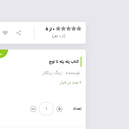
۰ از ۵
(از ۰ نظر)
موجود
کتاب پله پله تا اوج
نویسنده : زیگ زیگلار
2 عدد در انبار
کتاب
تعداد
پله
پله
تا