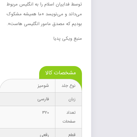
توسط فداییان اسلام را به انگلیس مربوط
می‌داند و می‌نویسد «ما همیشه مشکوک
بودیم که مصدق مامور انگلیسی هاست».
منبع
ویکی پدیا
مشخصات کالا
شومیز
نوع جلد
فارسی
زبان
320
تعداد
صفحات
رقعی
قطع