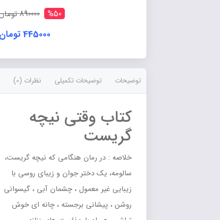
عدد
%50
890000 تومان
445000 تومان
توضیحات
توضیحات تکمیلی
نظرات (0)
کتاب وقتی نیچه
گریست
خلاصه : در رمان هنگامی که نیچه گریست،
سالومه، یک دختر جوان و زیبای روسی با
زیبایی غیر معمول ، چشمان آبی ، گیسوانی
روشن ، پیشانی برجسته ، چانه‌ ای خوش