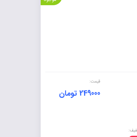
قیمت:
249000 تومان
یف: