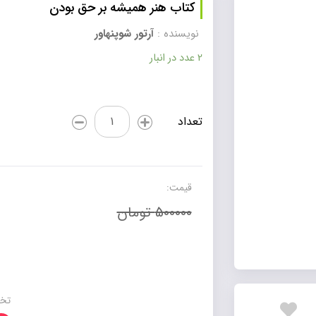
کتاب هنر همیشه بر حق بودن
نویسنده :
آرتور شوپنهاور
2 عدد در انبار
کتاب
تعداد
هنر
همیشه
بر
حق
قیمت:
بودن
500000 تومان
عدد
تخف