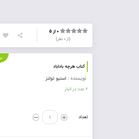
۰ از ۵
(از ۰ نظر)
موجود
کتاب هرچه باداباد
نویسنده :
استیو تولتز
2 عدد در انبار
کتاب
تعداد
هرچه
باداباد
عدد