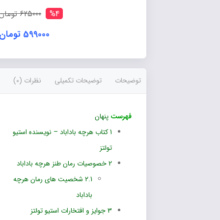
%4
625000 تومان
599000 تومان
توضیحات
توضیحات تکمیلی
نظرات (0)
فهرست
پنهان
1
کتاب هرچه باداباد – نویسنده استیو
تولتز
2
خصوصیات رمان طنز هرچه باداباد
2.1
شخصیت های رمان هرچه
باداباد
3
جوایز و افتخارات استیو تولتز