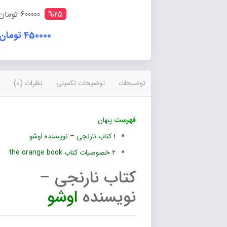
%25
600000 تومان
450000 تومان
توضیحات
توضیحات تکمیلی
نظرات (0)
فهرست
پنهان
1
کتاب نارنجی – نویسنده اوشو
2
خصوصیات کتاب the orange book
کتاب نارنجی –
نویسنده
اوشو