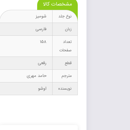
مشخصات کالا
شومیز
نوع جلد
فارسی
زبان
158
تعداد
صفحات
رقعی
قطع
حامد مهری
مترجم
اوشو
نویسنده