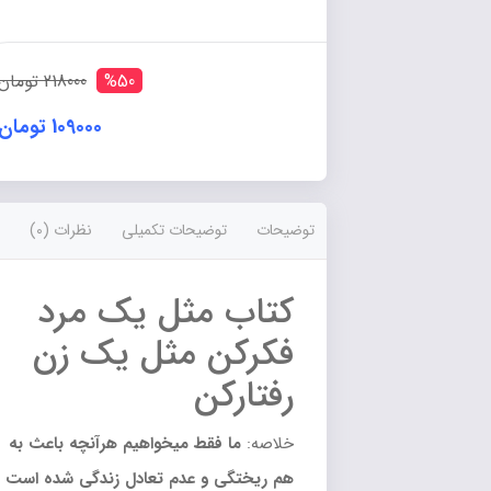
یک
مرد
فکرکن
مثل
%50
218000 تومان
یک
زن
109000 تومان
رفتارکن
انتشارات
آزرمیدخت
عدد
توضیحات
توضیحات تکمیلی
نظرات (0)
کتاب مثل یک مرد
فکرکن مثل یک زن
رفتارکن
خلاصه:
ما فقط میخواهیم هرآنچه باعث به
هم ریختگی و عدم تعادل زندگی شده است