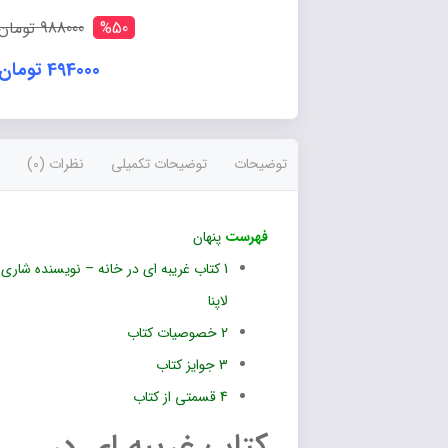
خانه
عدد
%50
988000 تومان
494000 تومان
توضیحات
توضیحات تکمیلی
نظرات (0)
فهرست
پنهان
1
کتاب غریبه ای در خانه – نویسنده شاری
لاپنا
2
خصوصیات کتاب
3
جوایز کتاب
4
قسمتی از کتاب