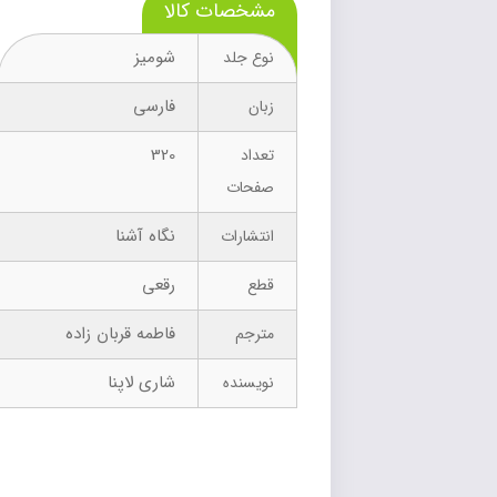
مشخصات کالا
شومیز
نوع جلد
فارسی
زبان
320
تعداد
صفحات
نگاه آشنا
انتشارات
رقعی
قطع
فاطمه قربان زاده
مترجم
شاری لاپنا
نویسنده