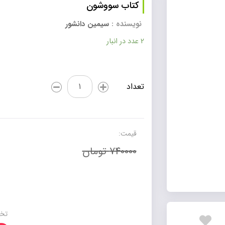
کتاب سووشون
نویسنده :
سیمین دانشور
2 عدد در انبار
کتاب
تعداد
سووشون
عدد
قیمت:
740000 تومان
تخف