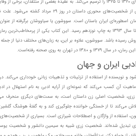
در روند رمان انعکاس داشته‌است؛ چنان‌که یکی از شخصیت‌های 
اسطوره‌ای ایران باستان است. سووشون یا سیاووشان برگرفته از عنوا
نخستین بار در تیرماه سال ۱۳۴۸ منتشر شد و تا سال ۱۳۹۳ به چاپ نوزدهم رسید. این کتاب یک
 به فروش رسیده باشد. سووشون، علاوه بر این، به زبان‌های مختلف دنیا از جمله
 تهران به روی صحنه رفته‌است.
بی ایران و جهان
ود و نویسنده از استفاده از تزئینات و تذهیبات زبانی خودداری می‌کند. در
هیت آن کسب می‌کند که نمونه‌ای از آرایه ادبی به نام استهلال در اد
هن زری، شخصیت اصلی زن داستان است، به سمت‌های دیگری منحرف می‌شو
اش می‌کند تا از خستگی خواننده جلوگیری کند و به گفتهٔ هوشنگ گلشیری،
ن، استفاده از واژگان و اصطلاحات شیرازی است. بسیاری از شخصیت‌های اص
دی تبدیل شده‌اند. شخصیت زری شبیه به سیمین دانشور و شخصیت یوس
اند، از جمله دکتر عبدالله‌خان، خانم مسیحادم، مک ماهون، بی‌بی همدم و م