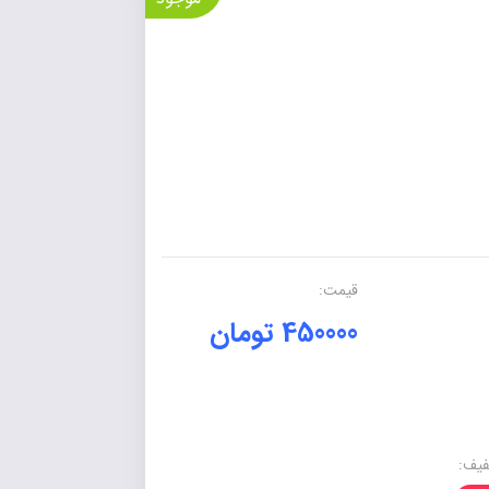
قیمت:
450000 تومان
یف: