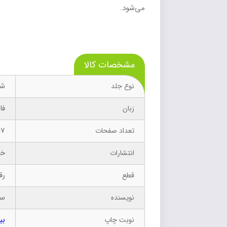
می‌شود.
مشخصات کالا
شو
نوع جلد
فا
زبان
07
تعداد صفحات
خو
انتشارات
رق
قطع
سی
نویسنده
بی
نوبت چاپ