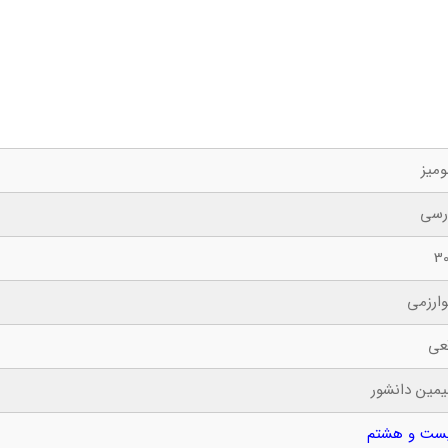
میز
رسی
3
ارزمی
عی
مین دانشور
ست و هشتم