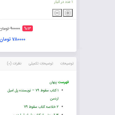
1 عدد در انبار
کتاب
سقوط
۷۹
%13
900000 تومان
چاپ
کامل
780000 تومان
بدون
سانسور
عدد
توضیحات
توضیحات تکمیلی
نظرات (0)
فهرست
پنهان
1
کتاب سقوط ۷۹ – نویسنده پل امیل
اردمن
2
خلاصه کتاب سقوط 79