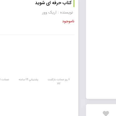
کتاب حرفه ای شوید
نویسنده : اریک وور
ناموجود
7 روز ضمانت بازگشت
پشتیبانی 24 ساعته
ضمانت اص
کالا