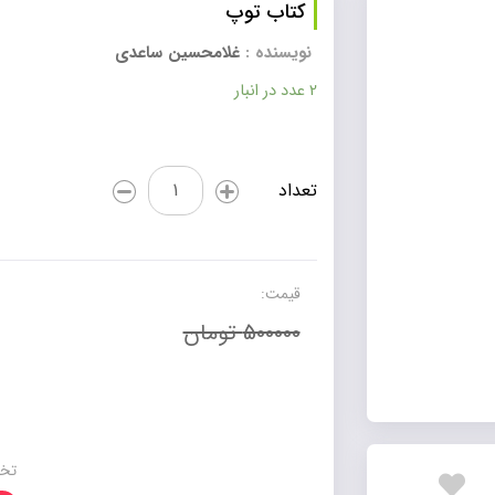
کتاب توپ
نویسنده :
غلامحسین ساعدی
2 عدد در انبار
کتاب
تعداد
توپ
عدد
قیمت:
500000 تومان
تخف