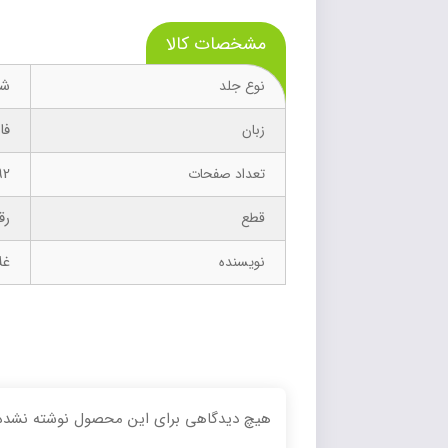
مشخصات کالا
شو
نوع جلد
فا
زبان
92
تعداد صفحات
رق
قطع
غل
نویسنده
هیچ دیدگاهی برای این محصول نوشته نشده