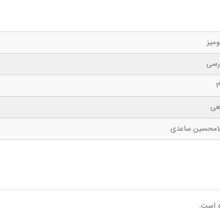
میز
رسی
1
عی
امحسین ساعدی
 است.