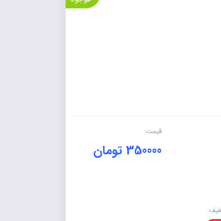
قیمت:
350000 تومان
یف: