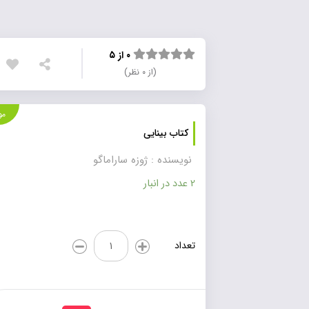
۰ از ۵
(از ۰ نظر)
موجود
کتاب بینایی
نویسنده : ژوزه ساراماگو
2 عدد در انبار
کتاب
تعداد
بینایی
عدد