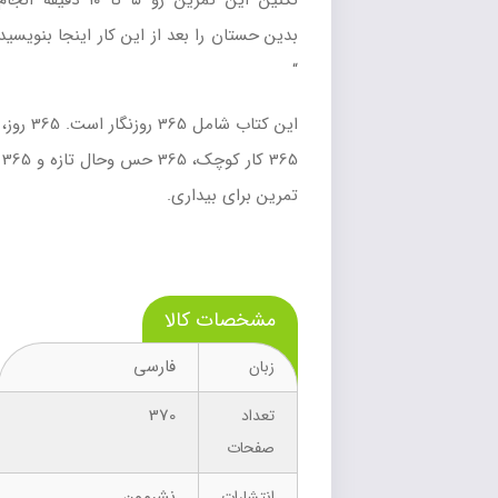
نکنین این تمرین رو ۵ تا ۱۰ دقیقه انجام
بدین حستان را بعد از این کار اینجا بنویسید
“
این کتاب شامل 365 روزنگار است. 365 روز،
365 کار کوچک، 365 حس وحال تازه و 365
تمرین برای بیداری.
مشخصات کالا
فارسی
زبان
370
تعداد
صفحات
نشرمون
انتشارات