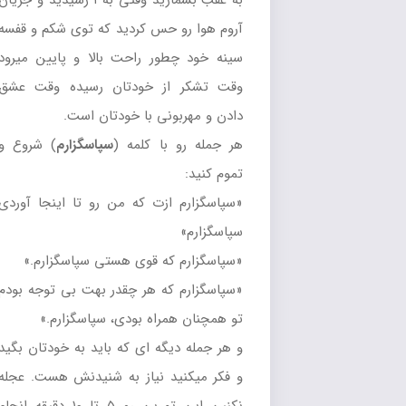
به عقب بشمارید وقتی به ۱ رسیدید و جریان
آروم هوا رو حس کردید که توی شکم و قفسه
سینه خود چطور راحت بالا و پایین میرود
وقت تشکر از خودتان رسیده وقت عشق
دادن و مهربونی با خودتان است.
هر جمله رو با کلمه (
سپاسگزارم
) شروع و
تموم کنید:
«سپاسگزارم ازت که من رو تا اینجا آوردی
سپاسگزارم»
«سپاسگزارم که قوی هستی سپاسگزارم.»
«سپاسگزارم که هر چقدر بهت بی توجه بودم
تو همچنان همراه بودی، سپاسگزارم.»
و هر جمله دیگه ای که باید به خودتان بگید
و فکر میکنید نیاز به شنیدنش هست. عجله