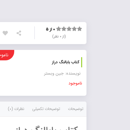
۰ از ۵
(از ۰ نظر)
ناموجود
کتاب بابالنگ دراز
نویسنده: جین وبستر
ناموجود
توضیحات
توضیحات تکمیلی
نظرات (0)