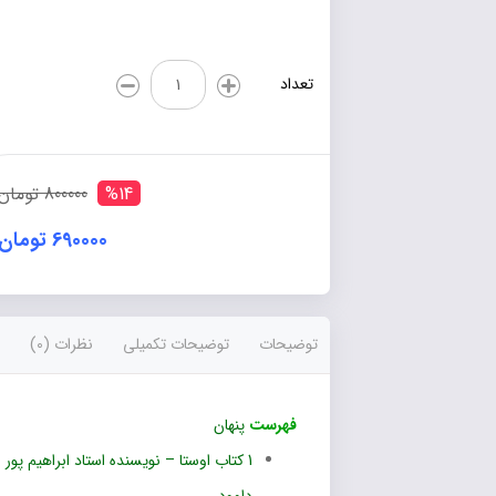
کتاب
تعداد
اوستا
عدد
%14
800000 تومان
690000 تومان
توضیحات
توضیحات تکمیلی
نظرات (0)
فهرست
پنهان
1
کتاب اوستا – نویسنده استاد ابراهیم پور