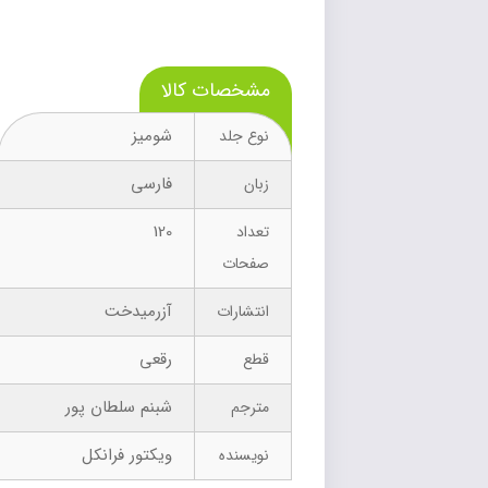
مشخصات کالا
شومیز
نوع جلد
فارسی
زبان
120
تعداد
صفحات
آزرمیدخت
انتشارات
رقعی
قطع
شبنم سلطان پور
مترجم
ویکتور فرانکل
نویسنده