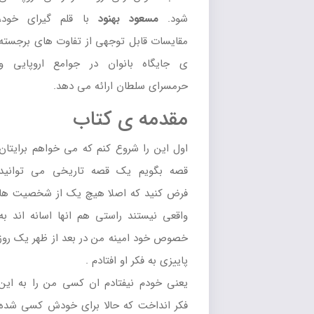
شود.
مسعود بهنود
با قلم گیرای خود،
مقایسات قابل توجهی از تفاوت های برجسته
ی جایگاه بانوان در جوامع اروپایی و
حرمسرای سلطان ارائه می دهد.
مقدمه ی کتاب
اول اين را شروع کنم که مي خواهم برايتان
قصه بگويم يک قصه تاريخي مي توانيد
فرض کنيد که اصلا هيچ يک از شخصيت ها
واقعي نيستند راستي هم انها اسانه اند به
خصوص خود امينه من در بعد از ظهر يک روز
پاييزي به فکر او افتادم .
يعني خودم نيفتادم ان کسي من را به اين
فکر انداخت که حالا براي خودش کسي شده