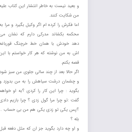
و بعيد نيست به خاطر انتشار اين کتاب عليه
من شکايت کنند.
اما فکرش را کرده ام اگر وکيل بگيرد و مرا به
محکمه بکشاند مدرکي دارم که نشان مي
دهد خودش با همان خط خرچنگ قورباغه
اش به من نوشته که هر کار خواستم با اين
قصه بکنم.
اگر حالا بعد از چند سالي جلوي من سبز شود
و چشمان درشت سياهش را به من بدوزد و
بگويد : چرا اين کار را کردي ؟به او خواهم
گفت :تو چرا مرا گول زدي ؟ چرا بازيم دادي
؟پس يکي تو زدي يکي هم من بي حساب …
بله ؟
و او چه دارد بگويد جز ان که مثل دفعه قبل