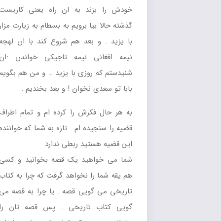
خودش را بزند به ان راه يعني کاريست
گذشته حالا بيا برويم به بسطام به زيارت مزار
با يزيد . و بعد هم شروع کند با ان لهجه
نيمه افغاني نيمه تاجيکي خواندن :ان
شنيدستم که روزي با يزيد … و من هم بگويم
بابا تو سعدي نخوان ! و بعد بخنديم .
به هر حال فکرش را کرده ام و تمام اطراف
قضيه را سنجيده ام . تازه به شما که خواننده
اين قضيه هستيد ربطي ندارد
شما مي خواهيد يک قصه بخوانيد و کسي
هم يقه شما را نخواهد گرفت که چرا به کتاب
تاريخي مي گويي قصه . يا چرا به قصه مي
گويي کتاب تاريخي . پس قصه تان را