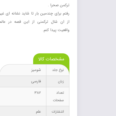
ترکمن صحرا .
رفتم براي چندمين بار تا شايد نشانه اي غير
از ان شال ترکمني از اين قصه در عالم
واقعيت پيدا کنم.
مشخصات کالا
شومیز
نوع جلد
فارسی
زبان
382
تعداد
صفحات
علم
انتشارات