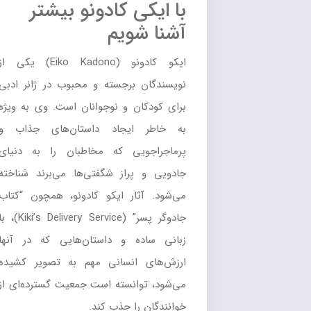
با ایکی کادونو بیشتر
آشنا شویم
ايکو کادونو (Eiko Kadono) يکي از
نويسندگان برجسته و محبوب در ژانر ادبي
براي کودکان و نوجوانان است. وي به ويژه
به خاطر ايجاد داستان‌هاي جذاب و
پرماجراجويي که مخاطبان را به دنياي
جادويي و پراز شگفتي‌ها مي‌برند شناخته
مي‌شود. آثار ايکو کادونو، همچون “کتاب
جادوگر پسر” (Kiki’s Delivery Service)، با
زباني ساده و داستان‌هايي که در آنها
ارزش‌هاي انساني مهم به تصوير کشيده
مي‌شود، توانسته است جمعيت گسترده‌اي از
خوانندگان را جذب کند.