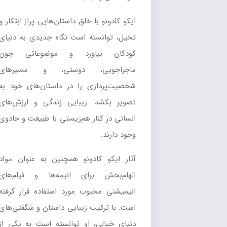
ايکو کادونو با خلق داستان‌هايي پراز ابتکار و
تخيل، توانسته است نگاه جديدي به دنياي
کودکان بياورد و موضوعاتي چون
ماجراجويي، دوستي، و مسيرهاي
شخصيت‌پردازي را در داستان‌هاي خود به
تصوير بکشد. زيبايي زندگي و ارزش‌هاي
انساني در کنار هم‌زيستي با طبيعت و جادوي
وجود دارند.
آثار ايکو کادونو همچنين به عنوان مواد
الهام‌بخش براي انيمه‌ها و فيلم‌هاي
انيميشني محبوب مورد استفاده قرار گرفته
است. با ترکيب زيبايي داستان و شگفتي‌هاي
دنياي خيالي، او توانسته است به يکي از