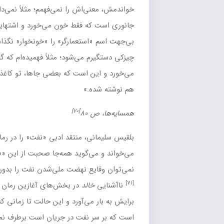
اش را نمی‌فهمم؛ مثلاً نمی‌دانم این «استعمارگر خونخوار» چه‌جور
 فقط خون می‌خورد و اشتهایش هم سیری‌ناپذیر است. لابد
تعمارگر» را «خونخوار» نگذاشته‌اند… از این جانور بفهمی نفهمی
 می‌شود؛ مثلاً فهمیده‌ام که گاهی به جای «خون»، نفت هم
 است که بعضی جاها، تو کاغذها به جای اسم «خونخوار»، نفت‌خوار
.»
[۷۰]
۸
ی
، منتقد ادبی «
نفت
» را در رمان
همسایه‌ها
دال مرکزی رویدادها
‌گوید همه‌جا صحبت از این «طلای سیاه» است. او معتقد است
ع
نهضت ملی‌شدن نفت
را بدون خواندن و فهم
همسایه‌ها
درک کرد.
لد
در بخش‌های آغازین رمان با «سیاست» نوعی گنگی و نافهمی
ی‌آورد و این حالت تا زمانی که درمی یابد «سیاست» مبارزه‌ای
[۷۲]
نفت در جریان است برطرف نمی‌شود.
هم‌زمان با این دریافت،