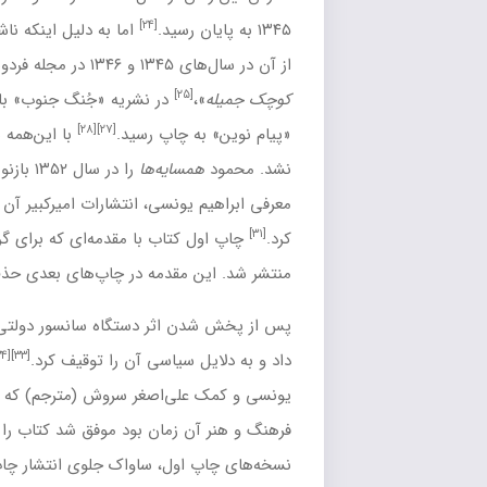
[۲۴]
اما به دلیل اینکه ناشری حاضر به چاپش نشد چند بخش
در مجله
فردوسی
با عناوینی مانند «
طرح
» و «
راز
[۲۶]
[۲۵]
در نشریه «جُنگ جنوب» با عنوان «
دوسرپنج
»
و در مجله
[۲۸]
[۲۷]
ه چاپ رسید.
با این‌همه بازهم امکان چاپ برای کل اثر فراهم
[۲۹]
مسایه‌ها
را در سال ۱۳۵۲ بازنویسی کرد
و سال ۱۳۵۳ با کمک و
[۳۰]
[یادداشت ۱]
 یونسی
، انتشارات امیرکبیر آن را در ۱۰۰۰ نسخه
منتشر
کتاب با مقدمه‌ای که برای گرفتن اجازه انتشار نوشته شده بود
[۳۲]
ن مقدمه در چاپ‌های بعدی حذف شده‌است.
ن اثر دستگاه سانسور دولتی، کتاب را «ضدحاکمیت» تشخیص
[۳۶]
[۳۵]
[۳۴]
[۳۳]
 سیاسی آن را توقیف کرد.
محمود با مشورت ابراهیم
علی‌اصغر سروش (مترجم) که از دوستان رئیس اداره نگارش
وزارت
 زمان بود موفق شد کتاب را از توقیف دربیاورد. پس از تمام شدن
[۳۷]
 اول،
ساواک
جلوی انتشار چاپ دوم آن را گرفت.