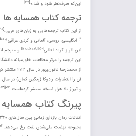
[۴۷]
ر شود و شد.»
تاب همسایه ها
[۴۸]
[یادداشت
جمه‌هایی به زبان‌های
عربی
،
[یادداشت ۴]
[۴۹]
سی
،
آلمانی
و
کردی عراقی
وجود دارد.
مترجم آلمانی
[۵۰]
[یادداشت ۵]
 لطفی
و مترجم انگلیسی
همسایه‌ها
نسترن خِرد است.
رکز مطالعات خاورمیانه دانشگاه
تگزاس
و با پیشگفتاری
[۵۱]
[یادداشت ۶]
ون‌پرور
در سال ۲۰۱۳ منتشر کرده‌است.
ترجمه روسی
آن را انتشارات رادوکا (رنگین کمان) در سال ۱۹۸۳ میلادی و با ترجمهٔ «کاندی یرا»
[۵۳]
[۵۲]
کتاب همسایه ها
اتفاقات رمان بازه‌ای زمانی بین سال‌های ۱۳۲۰ تا ۱۳۳۰ را دربرمی‌گیرد و در
[۵۴]
ملی‌شدن نفت
رخ می‌دهد.
رمان نگاهی به زندگی
[۵۵]