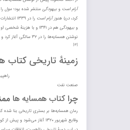
هودگی
منتشر شده بود؛
مول
را در ۱۳۳۶ با هزینهٔ شخصی منتشر
آرام است
را در ۱۳۳۹
انتشارات گوتنبرگ
در تیراژی وسیع منتشر کرد
[۱۳]
 شخصی او منتشر شد.
او
ها
را در ۳۲ سالگی آغاز کرد و آن را در ۳۵ سالگی به پایان رساند.
تاریخی
کتاب همسایه ها
راهپیمایی مردم در پشتیبانی از ملی شدن
 همسایه ها
ممنوع است؟
ا
بر بستری تاریخی بنا شده که با تغییرات سیاسی پس از
آغاز می‌شود و پیش از
کودتای ۲۸ مرداد ۱۳۳۲
پایان می‌یابد.
اریخیِ بااهمیت، اتفاقات سیاسی زیادی رخ داده که تأثیر مهمی در