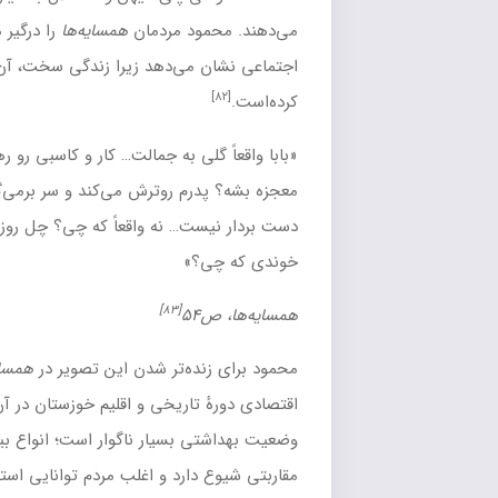
ود مردمان
همسایه‌ها
را درگیر مشکلات معیشتی، سیاسی و
می‌دهد زیرا زندگی سخت، آن‌ها را ناگزیر از درگیری و کشمکش
لی به جمالت… کار و کاسبی رو رها کردی و چله نشستی که برات
رم روترش می‌کند و سر برمی‌گرداند. محمد مکانیک از عقیده‌اش
ت… نه واقعاً که چی؟ چل روز تو اون اتاق نشستی و هی ورد
؟»
[۸۳]
ده‌تر شدن این تصویر در
همسایه‌ها
وضعیت فرهنگی، اجتماعی و
تاریخی و اقلیم خوزستان در آن زمان را به نمایش می‌گذارد؛
 بسیار ناگوار است؛ انواع بیماری‌ها از جمله
بیماری‌های
رد و اغلب مردم توانایی استفاده از درمان‌های مدرن و مراجعه به