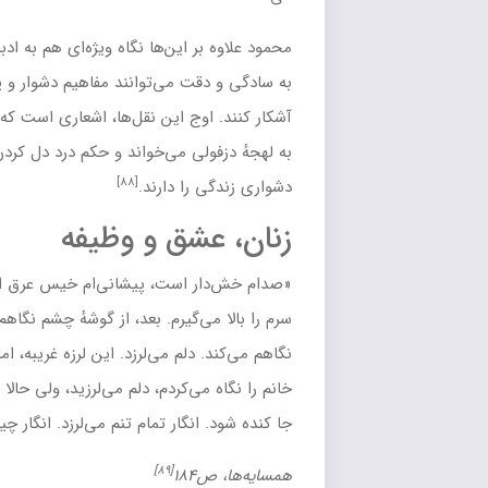
 این‌ها نگاه ویژه‌ای هم به
ادبیات شفاهی
و اشعار عامیانه دارد که
ت می‌توانند مفاهیم دشوار و پنهان فرهنگی مردمان داستان را
ج این نقل‌ها، اشعاری است که مادر
خالد
در موقعیت‌های مختلف و
ی می‌خواند و حکم درد دل کردن و شکوه از روزگار و اسباب سختی و
[۸۸]
ا دارند.
شق و وظیفه
 است، پیشانی‌ام خیس عرق است. تکیه می‌دهم به پشتی مبل و
‌گیرم. بعد، از گوشهٔ چشم نگاهم را می‌دوانم رو صورت دختر. دارد
دلم می‌لرزد. این لرزه غریبه، اما شیرین است. روزهای اول که بلور
‌کردم، دلم می‌لرزید، ولی حالا کلی فرق دارد. انگار دلم می‌خواهد از
نگار تمام تنم می‌لرزد. انگار چیزی توی دلم خروش برداشته‌است.»
[۸۹]