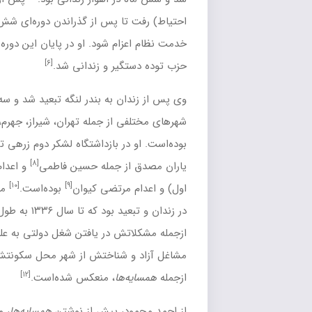
ا پس از گذراندن دوره‌ای شش‌ماهه با درجهٔ ستوان‌سومی به
م شود. او در پایان این دوره به همراه بسیاری از افسران عضو
[۶]
یر و زندانی شد.
[۷]
ان به
بندر لنگه
تبعید شد و سه سال را در آن‌جا گذراند.
محمود در
ی از جمله
تهران
،
شیراز
،
جهرم
،
لار
و بندر لنگه زندانی و در تبعید
در بازداشتگاه لشکر دوم زرهی تهران شاهد زندانی شدن و محاکمه
[۸]
 جمله
حسین فاطمی
و اعدام برخی از
افسران حزب توده
(گروه
[۱۰]
[۹]
رتضی کیوان
بوده‌است.
محمود مجموعاً پنج سال
[۱۱]
ید
بود که تا سال ۱۳۳۶ به طول انجامید.
تجربیات این دوران
 در یافتن شغل دولتی به علت سابقهٔ زندان، اشتغال او به انواع
 شناختش از شهر محل سکونتش
اهواز
، در بسیاری از آثار محمود
[۱۲]
ها
، منعکس شده‌است.
د، پیش از نوشتن
همسایه‌ها
، مجموعه‌داستان‌های
مول
،
دریا هنوز