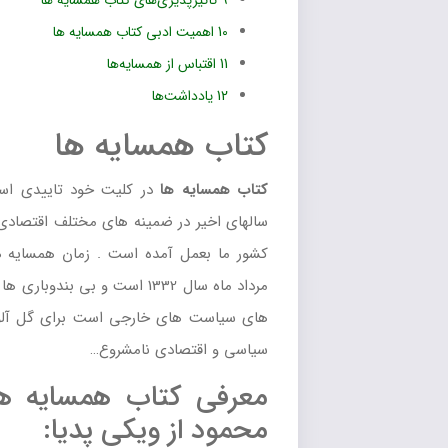
ذیری‌های کتاب همسایه ها
 ادبی کتاب همسایه ها
 از همسایه‌ها
ت‌ها
مسایه ها
ها
در کلیت خود تاییدی است بر کوشش های عظیمی که طی
در ضمینه های مختلف اقتصادی – فرهنگی – بهداشتی و صنعتی در
 آمده است . زمان همسایه ها قبل از قیام ملی بیست و هشتم
مرداد ماه سال 1332 است و بی بندوباری ها و لجام گسیختگی ها و اعمال نفوذی
ی خارجی است برای گل آلود کردن آب بمنظور بهره گیری های
ادی نامشروع…
تاب همسایه ها – نویسنده احمد
ز
ویکی پدیا
: