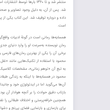
منتشر شد و تا ۱۳۶۰ بارها توسط انتشارات امیرکبیر و ناشران غیرمجاز تجدید چاپ
 به دلیل وجود تصاویر و صحنه‌های
جنسی
، مستهجن تشخیص
توقیف شد. این کتاب یکی از پرتیراژترین رمان‌ها به زبان فارسی
ی است در گونهٔ ادبیات
واقع‌گرایانهٔ
اجتماعی
، که به‌عنوان اولین
ه‌سرعت او را وارد دنیای جدی و حرفه‌ای ادبیات زمانهٔ خود کرد و
 از بهترین رمان‌های فارسی و از بهترین آثار محمود می‌دانند.
ده از تکنیک‌هایی مانند «نقل حادثه در لحظهٔ وقوع»، «
مونتاژ
» و
وهم زمانی»، مشخصات کلاسیک
رئالیسم
را پشت‌سر می‌گذارد.
یه‌ها
با اینکه به زندگی طبقات فرودست اجتماع پرداخته و از رنج
اما در
ایدئولوژی
خود و جانبداری از این طبقات، معتدل بوده و
ادث را بر آنچه هوادار آن بوده، ترجیح داده‌است. او
‌پرستی
و اختلاف طبقاتی را نقد کرده و از زندگی خود و تجربیاتش
 بازنمایی فضای پررنج و دشوار مردمان داستان و همین‌طور