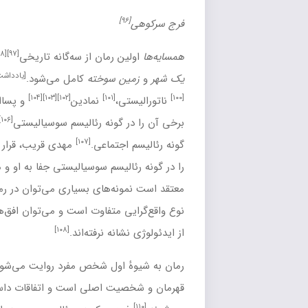
[۹۹]
[۹۸]
[۹۷]
ن رمان از
سه‌گانه
تاریخی
احمد محمود است که با
داستان
[یادداشت ۸]
ن سوخته
کامل می‌شود.
این رمان
رئالیستی
،
[۱۰۵]
[۱۰۴]
[۱۰۳]
[۱۰۲]
[۱۰۱]
ی
،
نمادین
و
پسااستعماری
توصیف شده‌است.
[۱۰۶]
 گونه
رئالیسم سوسیالیستی
می‌دانند و برخی دیگر در
[۱۰۷]
جتماعی
.
مهدی قریب، قرار دادن
همسایه‌ها
و دیگر آثار محمود
لیسم سوسیالیستی جفا به او و منش زیبایی‌شناختی او می‌داند و
نه‌های بسیاری می‌توان در رمان یافت که با استانداردهای این
ی متفاوت است و می‌توان افق‌هایی را یافت که به سوی هیچ نوعی
[۱۰۸]
نه نرفته‌اند.
[۱۰۹]
اول شخص مفرد
روایت می‌شود.
راوی
خالد
است که خود
ت اصلی است و اتفاقات داستان از دریچه ذهن او روایت