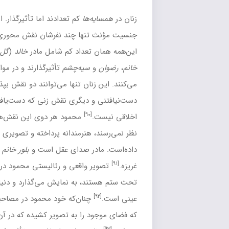
‌ها
کم تعدادند اما تأثیرگذار. از میان ۱۱ شخصیت و تیپ با
ها چند نفرشان نقش محوری دارند و مابقی نقش دومند. با
تعداد کم شامل مادر
خالد
(
گل خانم
)،
بلور
سیه‌چشم
تأثیرگذارند و در مواردی نقش
ضدقهرمان
را بازی
نان تنها می‌توانند دو نقش بپذیرند. یکی نقش زنی اثیری و
 دیگری نقش زنی که دست‌یافتنی است و چندان در قید امور
[۹۰]
محمود هر دوی این نقش‌ها را با این‌که چندان خاکستری به
 هنرمندانه پرداخته و تصویری
واقع‌گرایانه
از آن‌ها به دست
در صدای عقل است و
بلور خانم
نماد بی‌تفاوتی به اوضاع و پابند
واقعی و رئالیستی محمود در
همسایه‌ها
، زنان را همان‌طور که
د، به نمایش می‌گذارد و دنیای
مردسالارانه
داستان باورپذیر و
نان‌که خود محمود در مصاحبه‌اش با
لیلی گلستان
اذعان می‌کند
 را به تصویر کشیده که در آن حتی به مردسالاری تفاخر هم