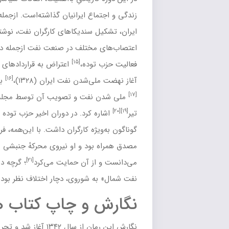
ع ایرانیان گذاشته‌است. ازجمله می‌توان به تشکیل
حزب تودهٔ
سندیکاهای کارگران نفت
، نوشتن اولین
قانون کار ایران
،
ختلف در
صنعت نفت
ازجمله در ۱۳۲۵، غیرقانونی اعلام شدن
[۱۵]
ده،
اعتراض به قراردادهای نفتی
شرکت نفت ایران و انگلیس
،
[۱۶]
‌شدن نفت
ایران (۱۳۲۸)،
به قدرت رسیدن
محمد مصدق
،
[۱۸]
نفت
و تصویب آن توسط
مجلس سنا
در ۲۹ اسفند
و
قیام ۳۰
کرد. در دوران اخیر حزب توده نقش مهمی در سازماندهی قشرهای
ه کارگران داشت. با این‌همه، فراگیر شدن نهضت با اقدامات محمد
د و او نیروی محرکهٔ جنبشی شد که حزب توده آن را مفید
[۲۱]
 آن حمایت می‌کرد
؛ گرچه در برخی مسائل مانند اعطای «
امتیاز
[۲۲]
شوروی
، دچار اختلاف نظر بودند.
و چاپ
کتاب همسایه ها
[۲۳]
شد و تحریر ماقبل آخر آن
در اردیبهشت