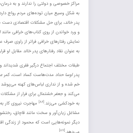
[۸۴]
دولتی را ندارند و به درمان‌های محلی اکتفا می‌کنند.
خرافات
یان توده‌های مردم رواج دارد و بسیاری از جمله
اوسا حداد
،
ی حل مشکلات اقتصادی دست به دامان
چله‌نشینی
،
تسبیح
انداختن
از روی کتاب‌های خرافی مانند
اسرار قاسمی
می‌شوند. محمود در
ی خرافی فراتر از راوی صرف عمل می‌کند و بارها
محمد مکانیک
را
[۸۵]
رفتارهای پدر
خالد
مقابل او قرار می‌دهد.
جتماع درگیر فقری شدیداند و به سختی روزگار می‌گذرانند. کاسبی
دت‌هاست کساد است، کمر
عمو بندر
زیر بار مخارج چند بچه صغیر
داری لباس‌های کهنه می‌پوشد و هرازچندگاهی وصله‌پینه‌شان
 خشتمال
برای فرار از مشکلات اقتصادی و بیکاری، دست
[۸۶]
زند.
مهاجرت نیروی کار به خارج از کشور و اشتغال زنان در
ر و سخت مانند قاچاق، رختشویی و پخت و فروش نان به مردم، از
یی است که محمود از زندگی اقتصادی مردمان خوزستان به دست