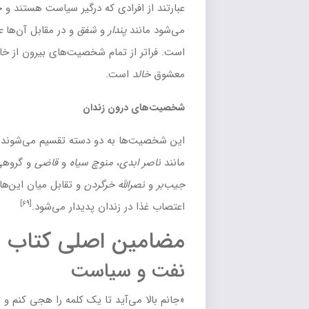
ادی که درگیر سیاست هستند و خالد بیرون از خانه با آن‌ها آشنا
ندار
و
شفق
و در مقابل آن‌ها
علی شیطان
که مأمور مخفی شهربانی
 تمام شخصیت‌های بیرون از خانه،
سیه‌چشم
قرار دارد که
ت.
ون زندان
به دو دسته تقسیم می‌شوند که گروه اول مبارزانی شجاعند
ی
،
منوچ سیاه
و
قاضی
و گروهی همدست رئیس زندانند مانند
رضی
له خرگردن
و تقابل میان این‌ها بیشتر از هر زمان دیگر، هنگام
[۶۹]
زندان پدیدار می‌شود.
ن اصلی
کتاب همسایه ها
سیاست
آید تا یک کلمه را هجی کنم و تازه وقتی کلمه را هجی کردم و