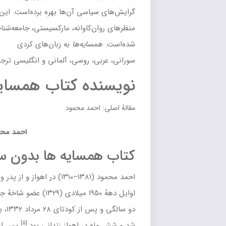
ی آن‌ها بهره برده‌است. این رمان تاکنون از
کاوانه
،
مارکسیستی
،
جامعه‌شناختی
،
تطبیقی
و
پسااستعماری
بررسی
یه‌ها
به زبان‌های
کردی
روسی
،
آلمانی
و
انگلیسی
ترجمه شده‌است.
ه
کتاب همسایه ها
د محمود
احمد محمود در دههٔ ۱۳۴۰
سایه ها بدون سانسور :
[۳]
اهواز
و از پدر و مادری
دزفولی
به دنیا آمد.
او
[۴]
حزب توده
شد.
در بیست و
س از
کودتای ۲۸ مرداد
۱۳۳۲، به دلیل فعالیت‌های سیاسی دستگیر
[۵]
ر اهواز زندانی بود.
پس از آزادی به دانشکدهٔ افسری (دوره