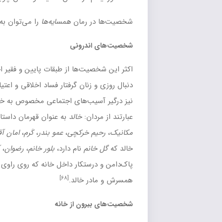
رمان
همسایه‌ها
را می‌توان به سه دسته تقسیم کرد:
درونی
ت‌ها از طبقات پایین و فقیر اجتماع هستند. مردان صبح تا شام به
نان گرفتار فساد اخلاقی و اعتیاد و مشغول قاچاق هستند. نوجوانان
یب‌های اجتماعی مخصوص به خودند. شخصیت‌های داخل خانه
ن:
خالد
به عنوان قهرمان داستان،
اوسا حداد
، پدرش،
محمد
خرکچی
،
عمو بندر
،
کَرم
،
امان آقا
،
خالق
،
ابراهیم
،
حسنی
و زنان: مادر
م
نام دارد،
بلور خانم
،
رضوان
،
آفاق
،
صنم
و
بانو
. تنها شخصیت‌های
تکار داخل خانه که روی راوی هم مؤثرند عبارتند از محمد مکانیک،
[۶۸]
 خالد.
ون از خانه