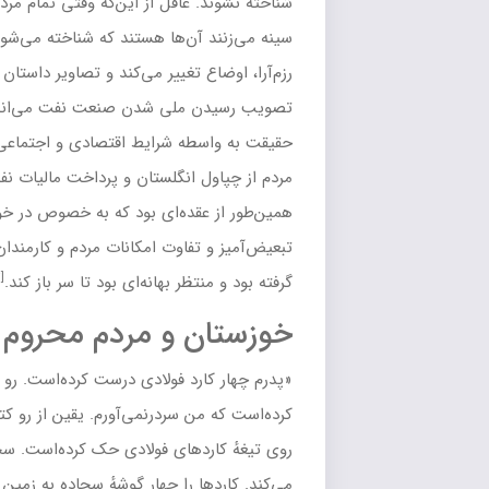
غافل از این‌که وقتی تمام مردم جمله «نفت باید ملی شود» را به
[۷۵]
آن‌ها هستند که شناخته می‌شوند.
پس از ترور
نخست‌وزیر
،
 تغییر می‌کند و تصاویر داستان به جشن و شادی مردم بعد از به
[۷۶]
ملی شدن صنعت نفت می‌انجامد.
این خودآگاهی ملی در
ه شرایط اقتصادی و اجتماعی نامناسب از طرفی و آگاه شدن
انگلستان
و پرداخت مالیات نفت از سوی ایران به وجود آمد.
قده‌ای بود که به خصوص در خوزستان طی سال‌ها از برخوردهای
تفاوت امکانات مردم و کارمندان
شرکت نفت ایران و انگلیس
شکل
[۷۷]
ظر بهانه‌ای بود تا سر باز کند.
 و مردم محروم
رد فولادی درست کرده‌است. رو تیغهٔ کاردها نقش‌هایی حک
 سردرنمی‌آورم. یقین از رو کتاب اسرار قاسمی این نقش‌ها را رو
دهای فولادی حک کرده‌است. سجاده‌اش را توی اتاق خودش پهن
 را چهار گوشهٔ سجاده به زمین فرومی‌کند و ورد می‌خواند.»