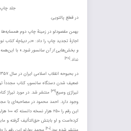
جلد چاپ سوم رمان
همسایه‌ها
در سال ۱۳۵۷
.
در زمینهٔ چاپ دوم
همسایه‌ها
گفته‌است که ساواک به دو شرط
اپ را داد: «
در دیباچهٔ کتاب نوشته شود این داستان حقیقی نیست
 آن سانسور شود.
» با این‌همه ساواک هرگز اجازهٔ چاپ دوم کتاب را
لاب اسلامی ایران
در سال ۱۳۵۷ و با توجه به نبود نظارت بر نشر و
تگاه
سانسور
، کتاب مجدداً توسط
مؤسسه انتشاراتی امیرکبیر
و در
منتشر شد. در مورد تیراژ کتاب پس از سال ۱۳۵۷ اختلاف‌نظر
مد محمود در مصاحبه‌ای با
مجله چیستا
که در سال ۱۳۸۱ منتشر شد
این رقم را ۲۵۰ هزار نسخه دانسته که ۱۰۰ هزارتای آن را انتشارات امیرکبیر منتشر
 بابتش
حق‌التألیف
گرفته و مابقی به صورت زیرزمینی و قاچاق
[۴۰]
.
محمد بهارلو
این رقم را ۱۵۰ هزار نسخه دانسته‌است.