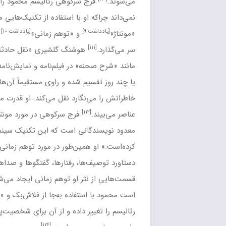
ج سرکوهی رئالیسم محمود را گرته‌برداری از استادان رئالیسم
 او با استفاده از تکنیک‌هایی مانند «نقل حادثه در لحظه وقوع»،
۹]
[یادداشت ۱۰]
و «توهم زمانی»
مشخصات کلاسیک رئالیسم را پشت
[یادداشت ۱۱]
هوشنگ گلشیری
«نقل حادثه در لحظه وقوع»
را چیزی
حنه» در
فیلم‌نامه
و
نمایش‌نامه
می‌داند. چنان‌که سیر وقایع به یک
سیم شده و راوی مستقیماً آن‌ها را مانند کسی که شب به شب
‌نگارد نقل می‌کند. او قدرت محمود در خلق
همسایه‌ها
را در این
[۱۱۲]
فرج سرکوهی در مورد مونتاژ در آثار محمود عقیده دارد: «او از
انی است که این تکنیک سینمایی را در داستان‌نویسی درونی
همین‌طور در مورد توهم زمانی می‌گوید محمود با بهره‌گیری از این
ها، رفتارها، گفتگوها و صداها را به شکلی مونتاژ می‌کند که در
[۱۱۳]
ثر او توهم زمانی ایجاد می‌شود.
آناهید اجاکیانس معتقد
ستفاده به‌جا از
فلاش‌بک
و «تداعی»، «روایت صرف» معمول در
ر داده و از آن برای
شخصیت‌پردازی
و تأکید دوباره در اتفاقات رخ
[۱۱۴]