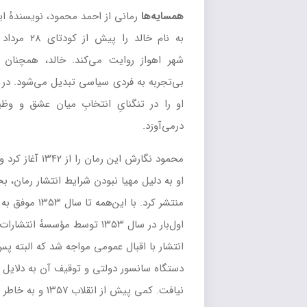
ی از
احمد محمود
، نویسندهٔ ایرانی، است. این رمان داستان جوانی
را پیش از
کودتای ۲۸ مرداد
و دوران
نهضت ملی‌شدن نفت
در
ت می‌کند. خالد، همچنان که رمان پیش می‌رود از نوجوانی
ردی سیاسی تبدیل می‌شود. در این میان عشقش به دختر سیه‌چشم،
ایِ انتخابِ میان عشق و وظیفه می‌گذارد و عاقبت سر از زندان
محمود نگارش این رمان را از ۱۳۴۲ آغاز کرد و آن را در بهار ۱۳۴۵ به پایان رساند.
ا نبودن شرایط انتشار رمان، بخش‌هایی از آن را در برخی نشریات
منتشر کرد. با این‌همه تا سال ۱۳۵۳ موفق به چاپ رمانش نشد. کتاب به‌طور کامل
مؤسسهٔ انتشارات امیرکبیر
در تهران چاپ شد و پس از
ل عمومی مواجه شد که البته پس از گرفتار شدن در
دولتی و توقیف آن به دلایل سیاسی، تا ۱۳۵۷ اجازهٔ نشر مجدد
یش از
انقلاب ۱۳۵۷
و به خاطر از بین رفتن سانسور دولتی بار دیگر