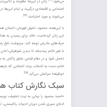
 در این‌جا مغلوبند و تأثیرپذیر و مردانند که ظاهراً با واقعیت‌های
صادی درگیرند و تمام این‌ها در سایه «رسم و رسومات» توجیه
[۹۴]
 احترامند.
حمود، تحول
قهرمان
داستان
همسایه‌ها
را منوط به تعیین تکلیف با
‌است.
خالد
برای رسیدن به هدف غایی رمان، مجبور است به
ش توجه کند، سرنوشت تلخ
رضوان
را مرور کند و به رابطه‌اش
دیشد تا دیدن شوهرش،
امان آقا
که به او لطف هم دارد، قابل
ر مقام قیاسِ عشق پاکش به
سیه‌چشم
با رابطه‌اش با
بلور
تخاب بزند؛ انتخابی که بازهم در رابطه با
سیه‌چشم
و در قیاس با
[۹۵]
 می‌آید.
گارش
کتاب همسایه ها
ا برخی به نیت تخفیف، نویسنده‌ای
رئالیست
می‌خوانند تا با
 دوران ادبیات رئالیستی، توانایی‌های خلاقه او را انکار کنند.»