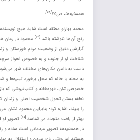
[۷۸]
قد است شاید هیچ نویسنده‌ای به اندازه محمود از طبقه فقیر و
[۷۹]
ته باشد.
محمود در رمان
همسایه‌ها
به عنوان اولین رمانش،
ز وضعیت مردم خوزستان و زندگی‌شان به دست می‌دهد که از
[۸۰]
جنوب و به خصوص
اهواز
سرچشمه می‌گیرد.
او برای این‌کار
کان‌های مختلف شهر می‌شود که از میان آن‌ها می‌توان
ه که محل برخورد تیپ‌ها و شخصیت‌های داستان در زندگی
قهوه‌خانه
و
کتاب‌فروشی
که بازتاب برخوردهای اجتماعی و محل
حول شخصیت اصلی و
زندان
که او قرار است آن‌جا نتیجه اعمالش
ه کرد؛ بنابراین محمود نشان می‌دهد که بافت سنتی و اماکنش را
[۸۱]
تجدد می‌شناسد.
تصویر او از مردم خوزستان
ویر مردمانی است ساده و رنجبر که برای معاش خود در تنگنا
ی پای میهن و استقلال به میان می‌آید از خودگذشتگی نشان