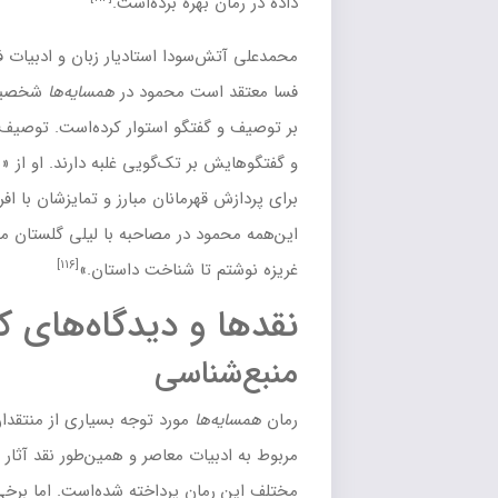
هره برده‌است.
ودا استادیار زبان و ادبیات فارسی دانشگاه آزاد اسلامی واحد
ت محمود در
همسایه‌ها
شخصیت‌پردازی را
تگو
استوار کرده‌است. توصیف‌های او اغلب غیرمستقیم و درونی‌اند
بر
تک‌گویی
غلبه دارند. او از «نام» نیز آگاهانه استفاده کرده و از آن
[۱۱۵]
رمانان مبارز و تمایزشان با افراد عادی بهره برده‌است.
با
 در مصاحبه با
لیلی گلستان
می‌گوید
همسایه‌ها
را «بیشتر با نوعی
[۱۱۶]
ا شناخت داستان.»
 دیدگاه‌های
کتاب همسایه ها
اسی
ا
مورد توجه بسیاری از منتقدان معاصر بوده‌است و در کتاب‌های
ات معاصر و همین‌طور نقد آثار محمود به شرح و تفسیر ویژگی‌های
ن پرداخته شده‌است. اما برخی از پژوهش‌های علمی صورت گرفته