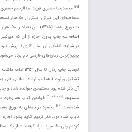
فری فرزند
عبدالرحیم جعفری
مؤسس انتشارات امیرکبیر نیز در
[۴۲]
ش از ۵۰ هزار نسخه اعلام کرد.
محمود در نامه‌ای
(۱۳۷۵) این تعداد را ۱۵۰ هزار نسخه (چاپ امیرکبیر) دانسته به
دون اجازه از آن که امیرکبیر توانست یکی از آن‌ها را پیدا کند اما
[۴۳]
بی آن زمان کاری از پیش نبرد.
از این کتاب به عنوان یکی از
[۴۴]
ان‌های فارسی نام برده می‌شود.
تجدید چاپ رمان تا سال ۱۳۵۹ ادامه داشت اما در سال ۱۳۶۰ و پس از
فرهنگ و ارشاد اسلامی
طی بخشنامه‌ای که نام «
همسایه‌ها
» هم در
[۴۵]
د مستهجن خوانده شده و چاپش بار دیگر متوقف شد.
علت
 ۲]
خواندن کتاب هم وجود محتویات و تصاویر جنسی ذکر
محمود در نامه‌ای به تورج رهنما می‌نویسد: «سال ۱۳۶۰ که کتاب
 فکر کردیم شاید بشود اجازه انتشارش را گرفت. به ارشاد مراجعه
ردیم ولی ۱۶۰ مورد ایراد گرفتند – از یک سطر تا چند صفحه – پس راهی نبود جز