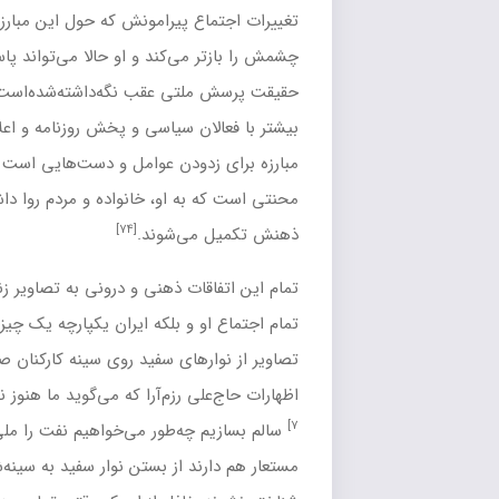
 پیرامونش که حول این مبارزه می‌روند که به خروش دربیایند،
 می‌کند و او حالا می‌تواند پاسخ پرسش‌های بی‌شمارش که در
[۷۳]
تی عقب نگه‌داشته‌شده‌است، را پیدا کند.
بعدتر او با آشنایی
ن سیاسی و پخش روزنامه و اعلامیه می‌فهمد که مبارزه برای «نفت»،
دودن عوامل و دست‌هایی است که مسبب فقر، بیماری، نکبت و
ه او، خانواده و مردم روا داشته شده و حالا تمام قطعات پازل در
[۷۴]
ی‌شوند.
ات ذهنی و درونی به تصاویر زنده و بیرونی مبدل می‌شوند و حالا
 و بلکه ایران یکپارچه یک چیز را می‌خواهند: ملی شدن نفت. این
رهای سفید روی سینه کارکنان
صنعت نفت
آغاز می‌شود و به
[یادداشت
ی رزم‌آرا
که می‌گوید ما هنوز نمی‌توانیم یک «لولهنگ»
چه‌طور می‌خواهیم نفت را ملی کنیم؟ می‌رسد. حزبی‌ها که نام
د از بستن نوار سفید به سینه‌شان ابا می‌کنند به این بهانه که