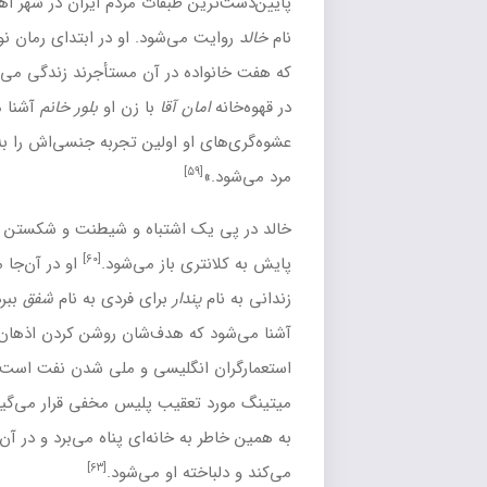
 طبقات مردم ایران در شهر اهواز دارد
و از دیدگاه جوانی به
[۵۶]
ی‌شود. او در ابتدای رمان نوجوانی ۱۵ ساله
است و در خانه‌ای
[۵۷]
ه در آن مستأجرند زندگی می‌کند.
خالد، پس از پیدا کردن کار
ان آقا
با زن او
بلور خانم
آشنا می‌شود در اثر محبت‌ها و
[۵۸]
او اولین تجربه جنسی‌اش را به دست می‌آورد
و «در آغوش او
ک اشتباه و شیطنت و شکستن شیشه خانه
غلامعلی خان
پاسبان
[۶۰]
ی باز می‌شود.
او در آن‌جا مأمور می‌شود تا پیامی را از یک
[۶۱]
ندار
برای فردی به نام
شفق
ببرد.
او در این اثنا با گروهی سیاسی
ه هدف‌شان روشن کردن اذهان عمومی در مسیر مبارزه با
[۶۲]
انگلیسی و ملی شدن نفت است.
یک بار به خاطر شرکت در یک
عقیب پلیس مخفی قرار می‌گیرد و حین فرار پایش ضربه می‌بیند.
ه خانه‌ای پناه می‌برد و در آن‌جا دختری به نام
سیه‌چشم
را ملاقات
[۶۳]
ته او می‌شود.