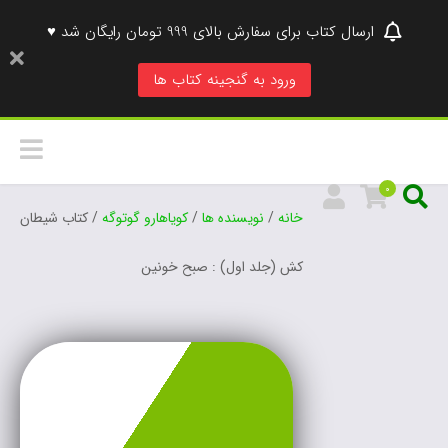
ارسال کتاب برای سفارش بالای 999 تومان رایگان شد ♥
ورود به گنجینه کتاب ها
0
خانه
/
نویسنده ها
/
کویاهارو گوتوگه
/ کتاب شیطان
کش (جلد اول) : صبح خونین