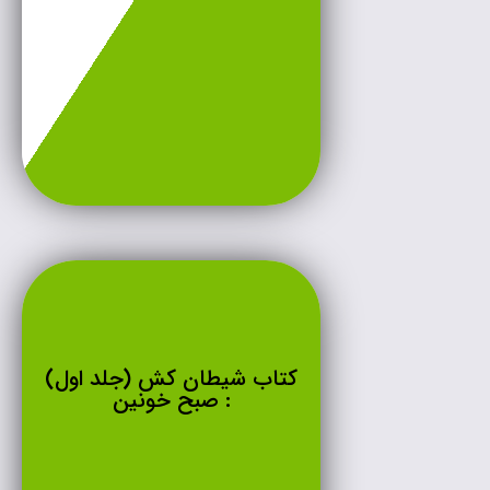
کتاب شیطان کش (جلد اول)
: صبح خونین