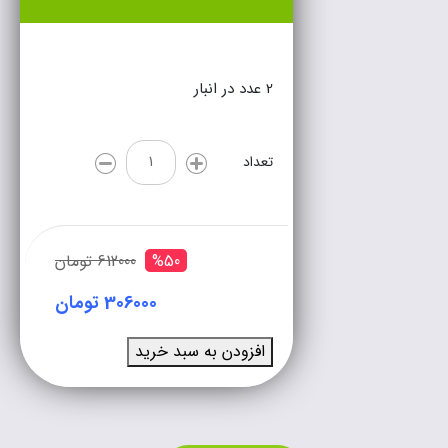
2 عدد در انبار
تعداد
%50
612000 تومان
306000 تومان
افزودن به سبد خرید