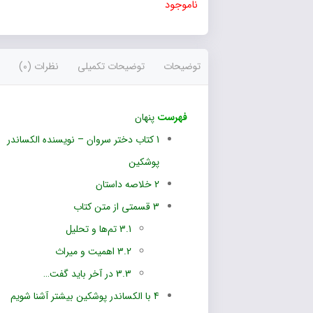
ناموجود
توضیحات
توضیحات تکمیلی
نظرات (0)
فهرست
پنهان
1
کتاب دختر سروان – نویسنده الکساندر
پوشکین
2
خلاصه داستان
3
قسمتی از متن کتاب
3.1
تم‌ها و تحلیل
3.2
اهمیت و میراث
3.3
در آخر باید گفت…
4
با الکساندر پوشکین بیشتر آشنا شویم