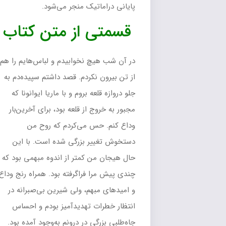
پایانی دراماتیک منجر می‌شود.
قسمتی از متن کتاب
در آن شب هیچ نخوابیدم و لباس‌هایم را هم
از تن بیرون نکردم. قصد داشتم سپیده‌دم به
جلو دروازه قلعه بروم و با ماریا ایوانونا که
مجبور به خروج از قلعه بود، براى آخرین‌بار
وداع کنم. حس مى‌کردم که روح من
دستخوش تغییر بزرگى شده است. با این
حال هیجان من کمتر از اندوه مبهمى بود که
چندى پیش مرا فراگرفته بود. همراه رنج وداع
و امیدهاى مبهم، ولى شیرین بى‌صبرانه در
انتظار خطرات تهدیدآمیز بودم و احساس
جاه‌طلبى بزرگى در درونم به‌وجود آمده بود.