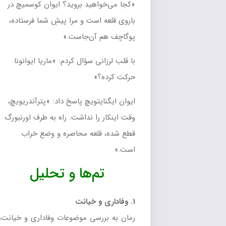
«کجا مى‌خواهید بروید؟ ایوان کوسمیچ در
باروى قلعه است و مرا پیشِ شما فرستاده،
پوگاچف هم آن‌جاست.»
با قلب لرزانى سؤال کردم: «ماریا ایوانونا
حرکت کرده؟»
ایوان ایگنایتویچ پاسخ داد: «پترآندریویچ،
وقت اینکار را نداشت. راه به طرف اورنبورگ
قطع شده، قلعه محاصره و وضع خراب
است.»
تم‌ها و تحلیل
1. وفاداری و خیانت
رمان به بررسی موضوعات وفاداری و خیانت،