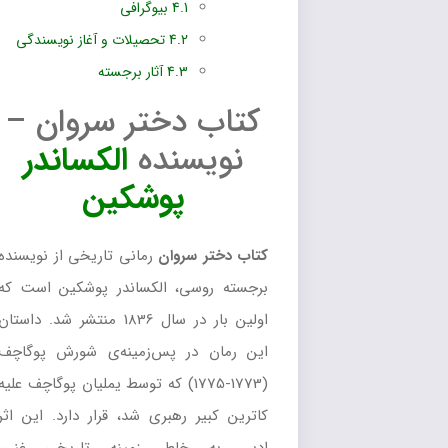
4.1
بیوگرافی
4.2
تحصیلات و آغاز نویسندگی
4.3
آثار برجسته
کتاب دختر سروان –
نویسنده
الکساندر
پوشکین
کتاب دختر سروان
رمانی تاریخی از نویسنده
برجسته روسی، الکساندر پوشکین است که
اولین بار در سال 1836 منتشر شد. داستان
این رمان در پس‌زمینه‌ی شورش پوگاچف
(1773-1775) که توسط یملیان پوگاچف علیه
کاترین کبیر رهبری شد، قرار دارد. این اثر